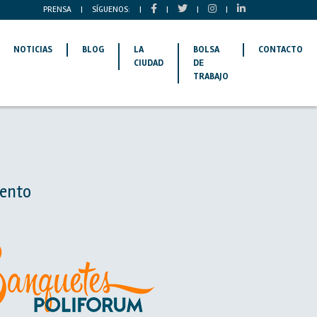
PRENSA
|
SÍGUENOS:
|
|
|
|
NOTICIAS
BLOG
LA
BOLSA
CONTACTO
CIUDAD
DE
TRABAJO
vento