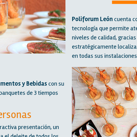
Poliforum León
cuenta co
tecnología que permite a
niveles de calidad, gracia
estratégicamente localizad
en todas sus instalaciones
imentos y Bebidas
con su
 banquetes de 3 tiempos
personas
ractiva presentación, un
 el deleite de todos los