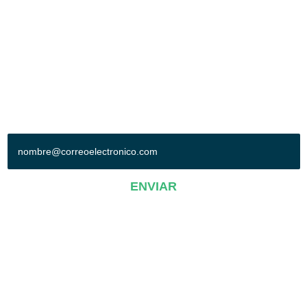
Blvd. Adolfo López Mateos esq. Blvd. Francisco Villa
Col. Oriental. León, Gto. México. C.P. 37510
Tel: (477) 710-7000
Síguenos en:
+ SUSCRÍBETE A NUESTRO BOLETÍN
ENVIAR
AVISO DE PRIVACIDAD