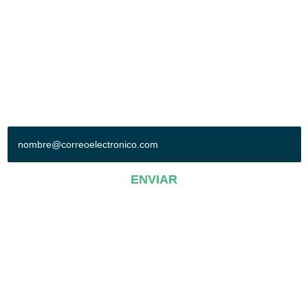
Col. Oriental. León, Gto. México. C.P. 37510
Tel: (477) 710-7000
Síguenos en:
+ SUSCRÍBETE A NUESTRO BOLETÍN
ENVIAR
AVISO DE PRIVACIDAD