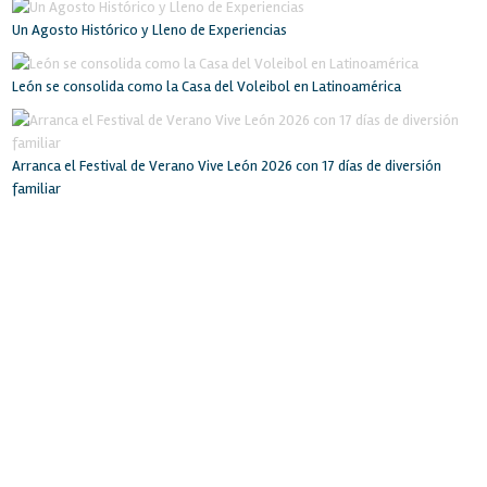
Un Agosto Histórico y Lleno de Experiencias
León se consolida como la Casa del Voleibol en Latinoamérica
Arranca el Festival de Verano Vive León 2026 con 17 días de diversión
familiar
INICIO
RECINTO
SERVICIOS
INSTALACIONES
BOLSA DE TRABAJO
EVENTOS
LA CIUDAD
CONTACTO
POLIFORUM LEÓN
Blvd. Adolfo López Mateos esq. Blvd. Francisco Villa