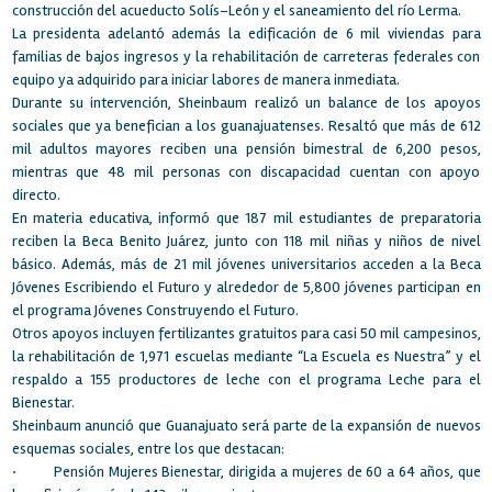
construcción del acueducto Solís–León y el saneamiento del río Lerma.
La presidenta adelantó además la edificación de 6 mil viviendas para
familias de bajos ingresos y la rehabilitación de carreteras federales con
equipo ya adquirido para iniciar labores de manera inmediata.
Durante su intervención, Sheinbaum realizó un balance de los apoyos
sociales que ya benefician a los guanajuatenses. Resaltó que más de 612
mil adultos mayores reciben una pensión bimestral de 6,200 pesos,
mientras que 48 mil personas con discapacidad cuentan con apoyo
directo.
En materia educativa, informó que 187 mil estudiantes de preparatoria
reciben la Beca Benito Juárez, junto con 118 mil niñas y niños de nivel
básico. Además, más de 21 mil jóvenes universitarios acceden a la Beca
Jóvenes Escribiendo el Futuro y alrededor de 5,800 jóvenes participan en
el programa Jóvenes Construyendo el Futuro.
Otros apoyos incluyen fertilizantes gratuitos para casi 50 mil campesinos,
la rehabilitación de 1,971 escuelas mediante “La Escuela es Nuestra” y el
respaldo a 155 productores de leche con el programa Leche para el
Bienestar.
Sheinbaum anunció que Guanajuato será parte de la expansión de nuevos
esquemas sociales, entre los que destacan:
·
Pensión Mujeres Bienestar, dirigida a mujeres de 60 a 64 años, que