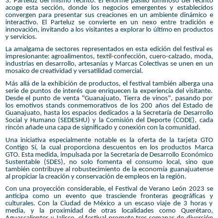
3. Parteluz del mismo recinto: El enorme pasillo luminoso del recinto
acoge esta sección, donde los negocios emergentes y establecidos
convergen para presentar sus creaciones en un ambiente dinámico e
interactivo. El Parteluz se convierte en un nexo entre tradición e
innovación, invitando a los visitantes a explorar lo último en productos
y servicios.
La amalgama de sectores representados en esta edición del festival es
impresionante: agroalimentos, textil-confección, cuero-calzado, moda,
industrias en desarrollo, artesanías y Marcas Colectivas se unen en un
mosaico de creatividad y versatilidad comercial.
Más allá de la exhibición de productos, el festival también alberga una
serie de puntos de interés que enriquecen la experiencia del visitante.
Desde el punto de venta "Guanajuato, Tierra de vinos", pasando por
los emotivos stands conmemorativos de los 200 años del Estado de
Guanajuato, hasta los espacios dedicados a la Secretaría de Desarrollo
Social y Humano (SEDESHU) y la Comisión del Deporte (CODE), cada
rincón añade una capa de significado y conexión con la comunidad.
Una iniciativa especialmente notable es la oferta de la tarjeta GTO
Contigo Sí, la cual proporciona descuentos en los productos Marca
GTO. Esta medida, impulsada por la Secretaría de Desarrollo Económico
Sustentable (SDES), no solo fomenta el consumo local, sino que
también contribuye al robustecimiento de la economía guanajuatense
al propiciar la creación y conservación de empleos en la región.
Con una proyección considerable, el Festival de Verano León 2023 se
anticipa como un evento que trasciende fronteras geográficas y
culturales. Con la Ciudad de México a un escaso viaje de 3 horas y
media, y la proximidad de otras localidades como Querétaro,