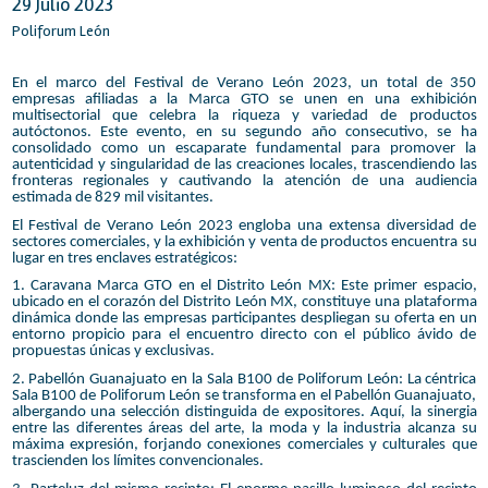
29 Julio 2023
Poliforum León
En el marco del Festival de Verano León 2023, un total de 350
empresas afiliadas a la Marca GTO se unen en una exhibición
multisectorial que celebra la riqueza y variedad de productos
autóctonos. Este evento, en su segundo año consecutivo, se ha
consolidado como un escaparate fundamental para promover la
autenticidad y singularidad de las creaciones locales, trascendiendo las
fronteras regionales y cautivando la atención de una audiencia
estimada de 829 mil visitantes.
El Festival de Verano León 2023 engloba una extensa diversidad de
sectores comerciales, y la exhibición y venta de productos encuentra su
lugar en tres enclaves estratégicos:
1. Caravana Marca GTO en el Distrito León MX: Este primer espacio,
ubicado en el corazón del Distrito León MX, constituye una plataforma
dinámica donde las empresas participantes despliegan su oferta en un
entorno propicio para el encuentro directo con el público ávido de
propuestas únicas y exclusivas.
2. Pabellón Guanajuato en la Sala B100 de Poliforum León: La céntrica
Sala B100 de Poliforum León se transforma en el Pabellón Guanajuato,
albergando una selección distinguida de expositores. Aquí, la sinergia
entre las diferentes áreas del arte, la moda y la industria alcanza su
máxima expresión, forjando conexiones comerciales y culturales que
trascienden los límites convencionales.