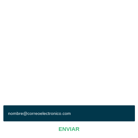
SERVICIOS
INSTALACIONES
BOLSA DE TRABAJO
EVENTOS
LA CIUDAD
CONTACTO
POLIFORUM LEÓN
Blvd. Adolfo López Mateos esq. Blvd. Francisco Villa
Col. Oriental. León, Gto. México. C.P. 37510
Tel: (477) 710-7000
Síguenos en:
+ SUSCRÍBETE A NUESTRO BOLETÍN
ENVIAR