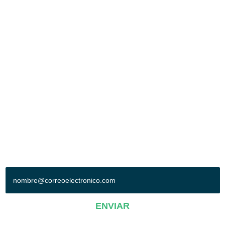
SERVICIOS
INSTALACIONES
BOLSA DE TRABAJO
EVENTOS
LA CIUDAD
CONTACTO
POLIFORUM LEÓN
Blvd. Adolfo López Mateos esq. Blvd. Francisco Villa
Col. Oriental. León, Gto. México. C.P. 37510
Tel: (477) 710-7000
Síguenos en:
+ SUSCRÍBETE A NUESTRO BOLETÍN
ENVIAR