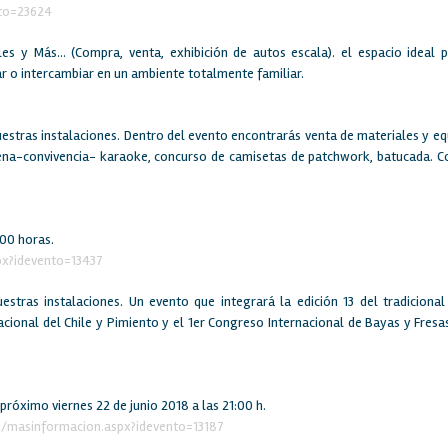
to=23624
les y Más… (Compra, venta, exhibición de autos escala). el espacio ideal 
r o intercambiar en un ambiente totalmente familiar.
 nuestras instalaciones. Dentro del evento encontrarás venta de materiales y e
én cena-convivencia- karaoke, concurso de camisetas de patchwork, batucada. C
:00 horas.
x?idevento=13437
estras instalaciones. Un evento que integrará la edición 13 del tradiciona
acional del Chile y Pimiento y el 1er Congreso Internacional de Bayas y Fresa
próximo viernes 22 de junio 2018 a las 21:00 h.
x/masinformacion.aspx?idevento=13187