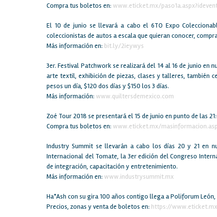
Compra tus boletos en:
www.eticket.mx/paso1a.aspx?ideven
El 10 de junio se llevará a cabo el 6TO Expo Coleccionab
coleccionistas de autos a escala que quieran conocer, compra
Más información en:
bit.ly/2ieywys
3er. Festival Patchwork se realizará del 14 al 16 de junio en
arte textil, exhibición de piezas, clases y talleres, tambi
pesos un día, $120 dos días y $150 los 3 días.
Más información:
www.quiltersdemexico.com
Zoé Tour 2018 se presentará el 15 de junio en punto de las 21
Compra tus boletos en:
www.eticket.mx/masinformacion.asp
Industry Summit se llevarán a cabo los días 20 y 21 en nu
Internacional del Tomate, la 3er edición del Congreso Intern
de integración, capacitación y entretenimiento.
Más información en:
www.industrysummit.mx
Ha*Ash con su gira 100 años contigo llega a Poliforum León, 
Precios, zonas y venta de boletos en:
https://www.eticket.m