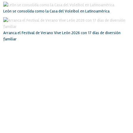
León se consolida como la Casa del Voleibol en Latinoamérica
Arranca el Festival de Verano Vive León 2026 con 17 días de diversión
familiar
INICIO
RECINTO
SERVICIOS
INSTALACIONES
BOLSA DE TRABAJO
EVENTOS
LA CIUDAD
CONTACTO
POLIFORUM LEÓN
Blvd. Adolfo López Mateos esq. Blvd. Francisco Villa
Col. Oriental. León, Gto. México. C.P. 37510
Tel: (477) 710-7000