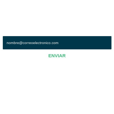
Síguenos en:
+ SUSCRÍBETE A NUESTRO BOLETÍN
ENVIAR
AVISO DE PRIVACIDAD
Operadora Poliforum-Conexpo, S.A. de C.V.© 2019. Todos los derechos
reservados.